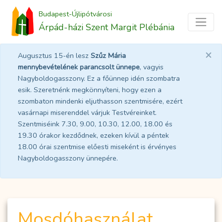
Budapest-Újlipótvárosi
Árpád-házi Szent Margit Plébánia
×
Augusztus 15-én lesz
Szűz Mária
mennybevételének parancsolt ünnepe
, vagyis
Nagyboldogasszony. Ez a főünnep idén szombatra
esik. Szeretnénk megkönnyíteni, hogy ezen a
szombaton mindenki eljuthasson szentmisére, ezért
vasárnapi miserenddel várjuk Testvéreinket.
Szentmiséink 7.30, 9.00, 10.30, 12.00, 18.00 és
19.30 órakor kezdődnek, ezeken kívül a péntek
18.00 órai szentmise előesti miseként is érvényes
Nagyboldogasszony ünnepére.
Mosdóhasználat