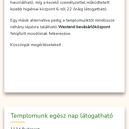
használható, míg a kezelő személyzettel működtetett
kisebb higiéniai központ 6-tól 22 óráig látogatható.
Egy másik alternatíva pedig a templomunktól mindössze
néhány lépésre található
Westend bevásárlóközpont
felújított mosdóinak felkeresése.
Köszönjük megértéseteket!
Temp­­lo­­munk egész nap lá­to­gat­ha­tó