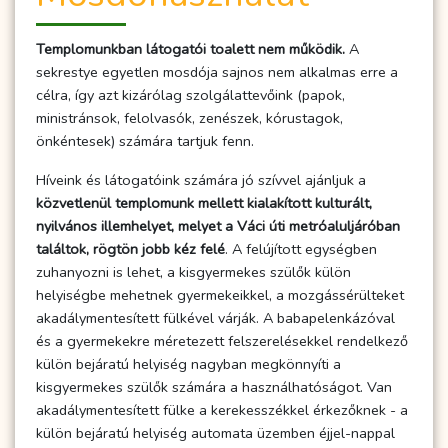
Templomunkban látogatói toalett nem működik.
A
sekrestye egyetlen mosdója sajnos nem alkalmas erre a
célra, így azt kizárólag szolgálattevőink (papok,
ministránsok, felolvasók, zenészek, kórustagok,
önkéntesek) számára tartjuk fenn.
Híveink és látogatóink számára jó szívvel ajánljuk a
közvetlenül templomunk mellett kialakított kulturált,
nyilvános illemhelyet, melyet a Váci úti metróaluljáróban
találtok, rögtön jobb kéz felé
. A felújított egységben
zuhanyozni is lehet, a kisgyermekes szülők külön
helyiségbe mehetnek gyermekeikkel, a mozgássérülteket
akadálymentesített fülkével várják. A babapelenkázóval
és a gyermekekre méretezett felszerelésekkel rendelkező
külön bejáratú helyiség nagyban megkönnyíti a
kisgyermekes szülők számára a használhatóságot. Van
akadálymentesített fülke a kerekesszékkel érkezőknek - a
külön bejáratú helyiség automata üzemben éjjel-nappal