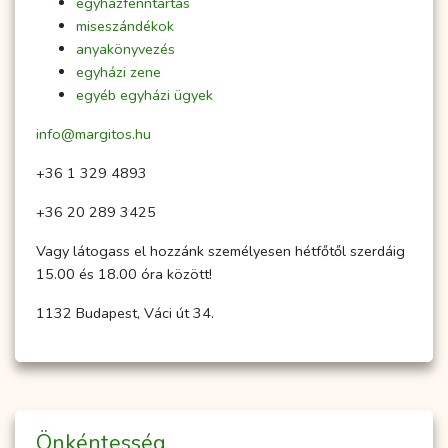
egyházfenntartás
miseszándékok
anyakönyvezés
egyházi zene
egyéb egyházi ügyek
info@margitos.hu
+36 1 329 4893
+36 20 289 3425
Vagy látogass el hozzánk személyesen hétfőtől szerdáig
15.00 és 18.00 óra között!
1132 Budapest, Váci út 34.
Önkéntesség