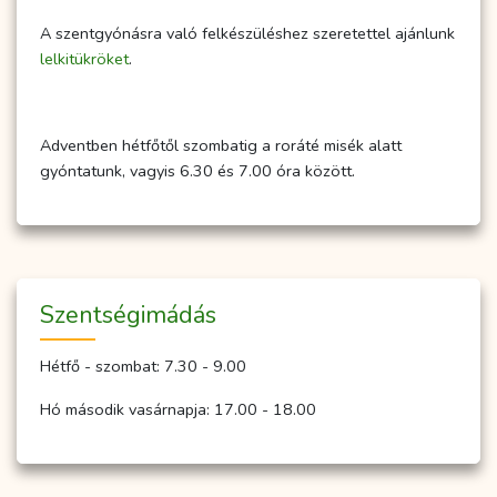
A szentgyónásra való felkészüléshez szeretettel ajánlunk
lelkitükröket
.
Adventben hétfőtől szombatig a roráté misék alatt
gyóntatunk, vagyis 6.30 és 7.00 óra között.
Szent­ség­imá­dás
Hétfő - szombat: 7.30 - 9.00
Hó második vasárnapja: 17.00 - 18.00