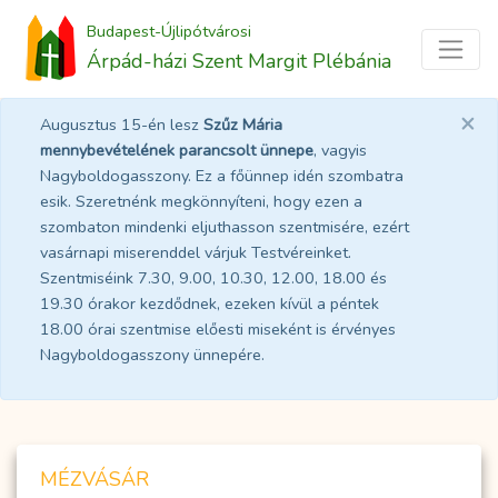
Budapest-Újlipótvárosi
Árpád-házi Szent Margit Plébánia
×
Augusztus 15-én lesz
Szűz Mária
mennybevételének parancsolt ünnepe
, vagyis
Nagyboldogasszony. Ez a főünnep idén szombatra
esik. Szeretnénk megkönnyíteni, hogy ezen a
szombaton mindenki eljuthasson szentmisére, ezért
vasárnapi miserenddel várjuk Testvéreinket.
Szentmiséink 7.30, 9.00, 10.30, 12.00, 18.00 és
19.30 órakor kezdődnek, ezeken kívül a péntek
18.00 órai szentmise előesti miseként is érvényes
Nagyboldogasszony ünnepére.
MÉZVÁSÁR