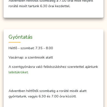
Adventben hétfőtől szombatig a 7.00 órai mise helyett
roráté misét tartunk 6.30 órai kezdettel.
Gyóntatás
Hétfő - szombat: 7.35 - 8.00
Vasárnap: a szentmisék alatt
A szentgyónásra való felkészüléshez szeretettel ajánlunk
lelkitükröket
.
Adventben hétfőtől szombatig a roráté misék alatt
gyóntatunk, vagyis 6.30 és 7.00 óra között.