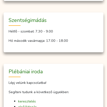
Szent­ség­imá­dás
Hétfő - szombat: 7.30 - 9.00
Hó második vasárnapja: 17.00 - 18.00
Plébániai iroda
Lépj velünk kapcsolatba!
Segíteni tudunk a következő ügyekben:
keresztelés
elsőáldozás