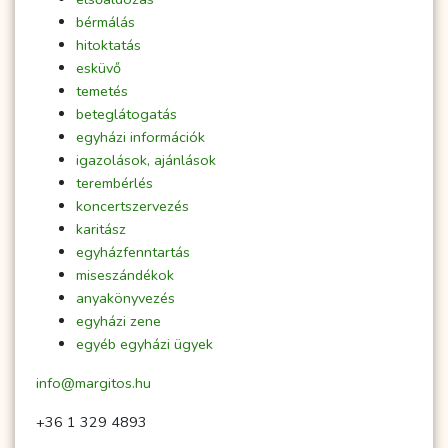
bérmálás
hitoktatás
esküvő
temetés
beteglátogatás
egyházi információk
igazolások, ajánlások
terembérlés
koncertszervezés
karitász
egyházfenntartás
miseszándékok
anyakönyvezés
egyházi zene
egyéb egyházi ügyek
info@margitos.hu
+36 1 329 4893