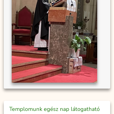
Temp­­lo­­munk egész nap lá­to­gat­ha­tó