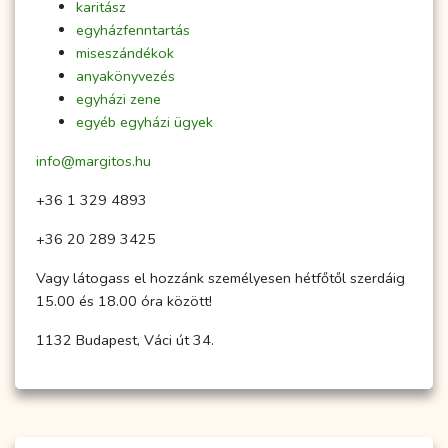
karitász
egyházfenntartás
miseszándékok
anyakönyvezés
egyházi zene
egyéb egyházi ügyek
info@margitos.hu
+36 1 329 4893
+36 20 289 3425
Vagy látogass el hozzánk személyesen hétfőtől szerdáig
15.00 és 18.00 óra között!
1132 Budapest, Váci út 34.