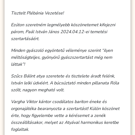
Tisztelt Plébánia Vezetése!
Ezúton szeretném legmélyebb köszönetemet kifejezni
párom, Paál István János 2024.04.12-ei temetési
szertartásáért.
Minden gyászoló egyöntetű véleménye szerint “ilyen
méltóságteljes, gyönyörű gyászszertartást még nem
láttak”!
Szűcs Bálint atya szeretete és tisztelete áradt felénk,
István lelki üdvéért. A búcsúztató minden pillanata Róla
szólt, nagyon megható volt.
Vargha Viktor kántor csodálatos bariton éneke és
orgonajátéka bearanyozta a szertartást! Külön köszönet
érte, hogy figyelembe vette a kérésemet a zenék
összeállításakor, melyet az Atyával harmonikus keretbe
foglaltak.