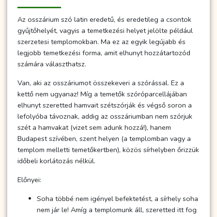
Az osszárium szó latin eredetű, és eredetileg a csontok
gyűjtőhelyét, vagyis a temetkezési helyet jelölte például
szerzetesi templomokban. Ma ez az egyik legújabb és
legjobb temetkezési forma, amit elhunyt hozzátartozód
számára választhatsz.
Van, aki az osszáriumot összekeveri a szórással. Ez a
kettő nem ugyanaz! Míg a temetők szóróparcellájában
elhunyt szeretted hamvait szétszórják és végső soron a
lefolyóba távoznak, addig az osszáriumban nem szórjuk
szét a hamvakat (vizet sem adunk hozzá!), hanem
Budapest szívében, szent helyen (a templomban vagy a
templom melletti temetőkertben), közös sírhelyben őrizzük
időbeli korlátozás nélkül.
Előnyei:
Soha többé nem igényel befektetést, a sírhely soha
nem jár le! Amíg a templomunk áll, szeretted itt fog