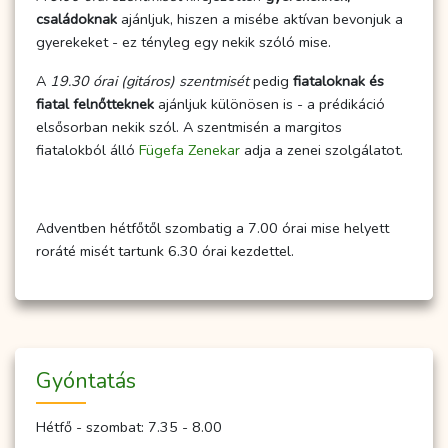
családoknak
ajánljuk, hiszen a misébe aktívan bevonjuk a
gyerekeket - ez tényleg egy nekik szóló mise.
A
19.30 órai (gitáros) szentmisét
pedig
fiataloknak és
fiatal felnőtteknek
ajánljuk különösen is - a prédikáció
elsősorban nekik szól. A szentmisén a margitos
fiatalokból álló
Fügefa Zenekar
adja a zenei szolgálatot.
Adventben hétfőtől szombatig a 7.00 órai mise helyett
roráté misét tartunk 6.30 órai kezdettel.
Gyóntatás
Hétfő - szombat: 7.35 - 8.00