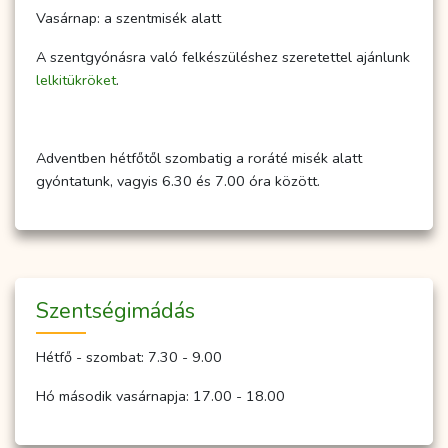
Vasárnap: a szentmisék alatt
A szentgyónásra való felkészüléshez szeretettel ajánlunk
lelkitükröket
.
Adventben hétfőtől szombatig a roráté misék alatt
gyóntatunk, vagyis 6.30 és 7.00 óra között.
Szent­ség­imá­dás
Hétfő - szombat: 7.30 - 9.00
Hó második vasárnapja: 17.00 - 18.00