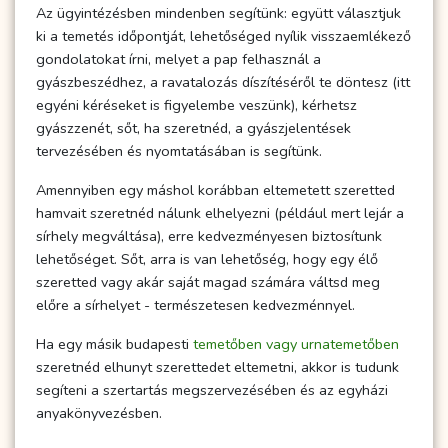
Az ügyintézésben mindenben segítünk: együtt választjuk
ki a temetés időpontját, lehetőséged nyílik visszaemlékező
gondolatokat írni, melyet a pap felhasznál a
gyászbeszédhez, a ravatalozás díszítéséről te döntesz (itt
egyéni kéréseket is figyelembe veszünk), kérhetsz
gyászzenét, sőt, ha szeretnéd, a gyászjelentések
tervezésében és nyomtatásában is segítünk.
Amennyiben egy máshol korábban eltemetett szeretted
hamvait szeretnéd nálunk elhelyezni (például mert lejár a
sírhely megváltása), erre kedvezményesen biztosítunk
lehetőséget. Sőt, arra is van lehetőség, hogy egy élő
szeretted vagy akár saját magad számára váltsd meg
előre a sírhelyet - természetesen kedvezménnyel.
Ha egy másik budapesti
temetőben vagy urnatemetőben
szeretnéd elhunyt szerettedet eltemetni, akkor is tudunk
segíteni a szertartás megszervezésében és az egyházi
anyakönyvezésben.