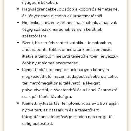
nyugodni békében.
Nagyságrendekkel olcsóbb a koporsós temetésnél
és lényegesen olcsóbb az urnatemetésnél.
Higiénikus, hiszen vizet nem használunk, a hamvak
végig szárazak maradnak és nem kerülnek
szétszórásra.
Szent, hiszen felszentelt katolikus templomban,
ahol naponta többször mutatunk be szentmisét,
illetve a templom melletti temetőkertben helyezzük
örök nyugalomra szerettedet.
Kiemelt lokáció: templomunk nagyon könnyen
megközelíthető, hiszen Budapest szívében, a Lehel
téri metrómegállónál található, a Nyugati
pályaudvartól, a Westendtől és a Lehel Csarnoktól
csak pár lépés távolságra.
Kiemelt nyitvatartás: templomunk az év 365 napján
nyitva tart, az osszárium és a temetőkert
látogatásának lehetősége minden nap reggeltől
estig biztosított.