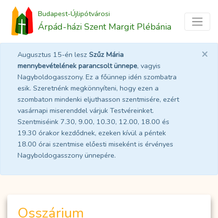
Budapest-Újlipótvárosi
Árpád-házi Szent Margit Plébánia
×
Augusztus 15-én lesz
Szűz Mária
mennybevételének parancsolt ünnepe
, vagyis
Nagyboldogasszony. Ez a főünnep idén szombatra
esik. Szeretnénk megkönnyíteni, hogy ezen a
szombaton mindenki eljuthasson szentmisére, ezért
vasárnapi miserenddel várjuk Testvéreinket.
Szentmiséink 7.30, 9.00, 10.30, 12.00, 18.00 és
19.30 órakor kezdődnek, ezeken kívül a péntek
18.00 órai szentmise előesti miseként is érvényes
Nagyboldogasszony ünnepére.
Osszárium