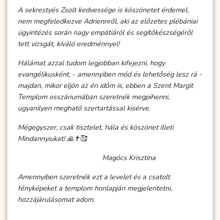
A sekrestyés Zsolt kedvessége is köszönetet érdemel,
nem megfeledkezve Adriennről, aki az előzetes plébániai
ügyintézés során nagy empátiáról és segítőkészségéről
tett vizsgát, kíváló eredménnyel!
Hálámat azzal tudom legjobban kifejezni, hogy
evangélikusként, - amennyiben mód és lehetőség lesz rá -
majdan, mikor eljön az én időm is, ebben a Szent Margit
Templom osszáriumában szeretnék megpihenni,
ugyanilyen megható szertartással kisérve.
Mégegyszer, csak tisztelet, hála és köszönet illeti
Mindannyiukat! 🙏✝️🥰
Magócs Krisztina
Amennyiben szeretnék ezt a levelet és a csatolt
fényképeket a templom honlapján megjelentetni,
hozzájárulásomat adom.