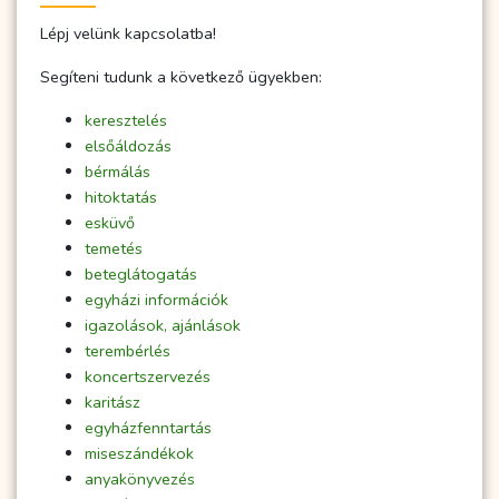
Lépj velünk kapcsolatba!
Segíteni tudunk a következő ügyekben:
keresztelés
elsőáldozás
bérmálás
hitoktatás
esküvő
temetés
beteglátogatás
egyházi információk
igazolások, ajánlások
terembérlés
koncertszervezés
karitász
egyházfenntartás
miseszándékok
anyakönyvezés