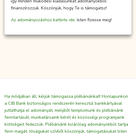
így minden működési kiadásunkat adományokból
finanszírozzuk. Köszönjük, hogy Te is támogatsz!
Az adományozáshoz kattints ide.
Isten fizesse meg!
Ha módjában áll, kérjük támogassa plébániánkat! Honlapunkon
a CIB Bank biztonságos rendszerén keresztül bankkártyával
juttathatja el adományát, melyből templomunk és plébániánk
fenntartását, munkatársaink bérét és közösségi programjaink
költségeit fedezzük. Plébániánk kizárólag adományokból tartja
fenn magát. Jóságukat szívből köszönjük, támogatásukat Isten