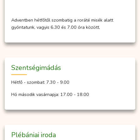
Adventben hétfőtől szombatig a roráté misék alatt
gyóntatunk, vagyis 6.30 és 7.00 óra között.
Szent­ség­imá­dás
Hétfő - szombat: 7.30 - 9.00
Hó második vasárnapja: 17.00 - 18.00
Plébániai iroda