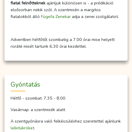
fiatal felnőtteknek
ajánljuk különösen is - a prédikáció
elsősorban nekik szól. A szentmisén a margitos
fiatalokból álló
Fügefa Zenekar
adja a zenei szolgálatot.
Adventben hétfőtől szombatig a 7.00 órai mise helyett
roráté misét tartunk 6.30 órai kezdettel.
Gyóntatás
Hétfő - szombat: 7.35 - 8.00
Vasárnap: a szentmisék alatt
A szentgyónásra való felkészüléshez szeretettel ajánlunk
lelkitükröket
.