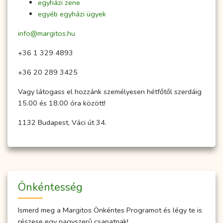
egyházi zene
egyéb egyházi ügyek
info@margitos.hu
+36 1 329 4893
+36 20 289 3425
Vagy látogass el hozzánk személyesen hétfőtől szerdáig
15.00 és 18.00 óra között!
1132 Budapest, Váci út 34.
Önkéntesség
Ismerd meg a Margitos Önkéntes Programot és légy te is
részese egy nagyszerű csapatnak!