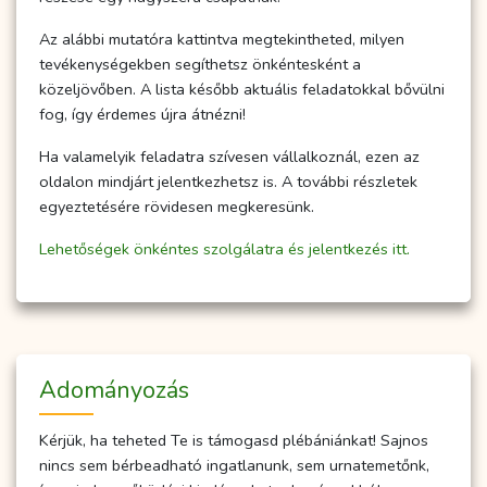
Az alábbi mutatóra kattintva megtekintheted, milyen
tevékenységekben segíthetsz önkéntesként a
közeljövőben. A lista később aktuális feladatokkal bővülni
fog, így érdemes újra átnézni!
Ha valamelyik feladatra szívesen vállalkoznál, ezen az
oldalon mindjárt jelentkezhetsz is. A további részletek
egyeztetésére rövidesen megkeresünk.
Lehetőségek önkéntes szolgálatra és jelentkezés itt.
Adományozás
Kérjük, ha teheted Te is támogasd plébániánkat! Sajnos
nincs sem bérbeadható ingatlanunk, sem urnatemetőnk,