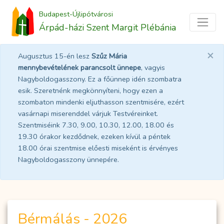
Budapest-Újlipótvárosi
Árpád-házi Szent Margit Plébánia
×
Augusztus 15-én lesz
Szűz Mária
mennybevételének parancsolt ünnepe
, vagyis
Nagyboldogasszony. Ez a főünnep idén szombatra
esik. Szeretnénk megkönnyíteni, hogy ezen a
szombaton mindenki eljuthasson szentmisére, ezért
vasárnapi miserenddel várjuk Testvéreinket.
Szentmiséink 7.30, 9.00, 10.30, 12.00, 18.00 és
19.30 órakor kezdődnek, ezeken kívül a péntek
18.00 órai szentmise előesti miseként is érvényes
Nagyboldogasszony ünnepére.
Bérmálás - 2026