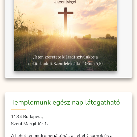
Temp­­lo­­munk egész nap lá­to­gat­ha­tó
1134 Budapest,
Szent Margit tér 1.
A Lehel téri metrómegállónál, a Lehel Csarnok és a