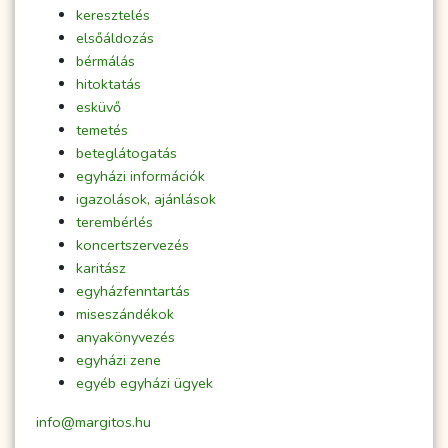
keresztelés
elsőáldozás
bérmálás
hitoktatás
esküvő
temetés
beteglátogatás
egyházi információk
igazolások, ajánlások
terembérlés
koncertszervezés
karitász
egyházfenntartás
miseszándékok
anyakönyvezés
egyházi zene
egyéb egyházi ügyek
info@margitos.hu