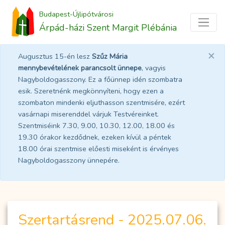
Budapest-Újlipótvárosi
Árpád-házi Szent Margit Plébánia
×
Augusztus 15-én lesz
Szűz Mária
mennybevételének parancsolt ünnepe
, vagyis
Nagyboldogasszony. Ez a főünnep idén szombatra
esik. Szeretnénk megkönnyíteni, hogy ezen a
szombaton mindenki eljuthasson szentmisére, ezért
vasárnapi miserenddel várjuk Testvéreinket.
Szentmiséink 7.30, 9.00, 10.30, 12.00, 18.00 és
19.30 órakor kezdődnek, ezeken kívül a péntek
18.00 órai szentmise előesti miseként is érvényes
Nagyboldogasszony ünnepére.
Szertartásrend - 2025.07.06.