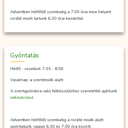
Adventben hétfőtől szombatig a 7.00 órai mise helyett
roráté misét tartunk 6.30 órai kezdettel.
Gyóntatás
Hétfő - szombat: 7.35 - 8.00
Vasárnap: a szentmisék alatt
A szentgyónásra való felkészüléshez szeretettel ajánlunk
lelkitükröket
.
Adventben hétfőtől szombatig a roráté misék alatt
gyóntatunk, vagyis 6.30 és 7.00 óra között.