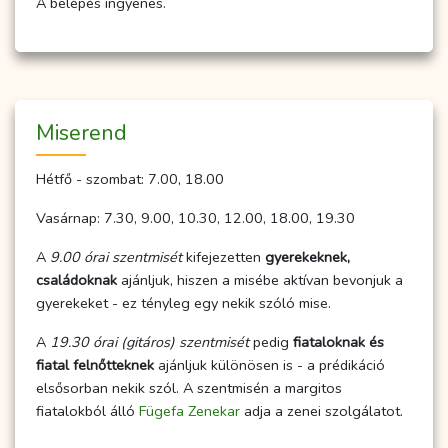
A belépés ingyenes.
Miserend
Hétfő - szombat: 7.00, 18.00
Vasárnap: 7.30, 9.00, 10.30, 12.00, 18.00, 19.30
A
9.00 órai szentmisét
kifejezetten
gyerekeknek,
családoknak
ajánljuk, hiszen a misébe aktívan bevonjuk a
gyerekeket - ez tényleg egy nekik szóló mise.
A
19.30 órai (gitáros) szentmisét
pedig
fiataloknak és
fiatal felnőtteknek
ajánljuk különösen is - a prédikáció
elsősorban nekik szól. A szentmisén a margitos
fiatalokból álló
Fügefa Zenekar
adja a zenei szolgálatot.