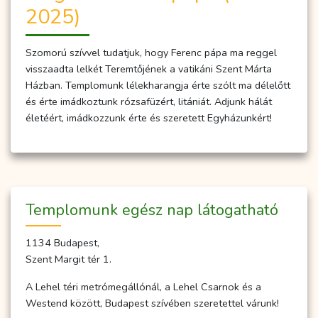
2025)
Szomorú szívvel tudatjuk, hogy Ferenc pápa ma reggel
visszaadta lelkét Teremtőjének a vatikáni Szent Márta
Házban. Templomunk lélekharangja érte szólt ma délelőtt
és érte imádkoztunk rózsafüzért, litániát. Adjunk hálát
életéért, imádkozzunk érte és szeretett Egyházunkért!
Temp­­lo­­munk egész nap lá­to­gat­ha­tó
1134 Budapest,
Szent Margit tér 1.
A Lehel téri metrómegállónál, a Lehel Csarnok és a
Westend között, Budapest szívében szeretettel várunk!