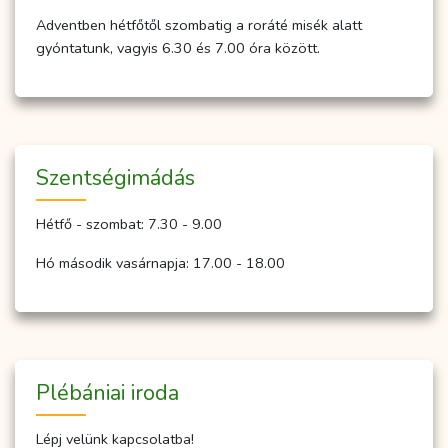
Adventben hétfőtől szombatig a roráté misék alatt
gyóntatunk, vagyis 6.30 és 7.00 óra között.
Szent­ség­imá­dás
Hétfő - szombat: 7.30 - 9.00
Hó második vasárnapja: 17.00 - 18.00
Plébániai iroda
Lépj velünk kapcsolatba!