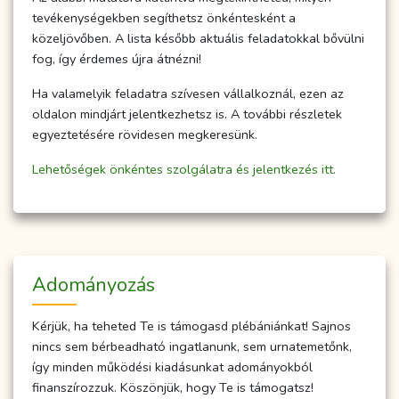
tevékenységekben segíthetsz önkéntesként a
közeljövőben. A lista később aktuális feladatokkal bővülni
fog, így érdemes újra átnézni!
Ha valamelyik feladatra szívesen vállalkoznál, ezen az
oldalon mindjárt jelentkezhetsz is. A további részletek
egyeztetésére rövidesen megkeresünk.
Lehetőségek önkéntes szolgálatra és jelentkezés itt.
Adományozás
Kérjük, ha teheted Te is támogasd plébániánkat! Sajnos
nincs sem bérbeadható ingatlanunk, sem urnatemetőnk,
így minden működési kiadásunkat adományokból
finanszírozzuk. Köszönjük, hogy Te is támogatsz!