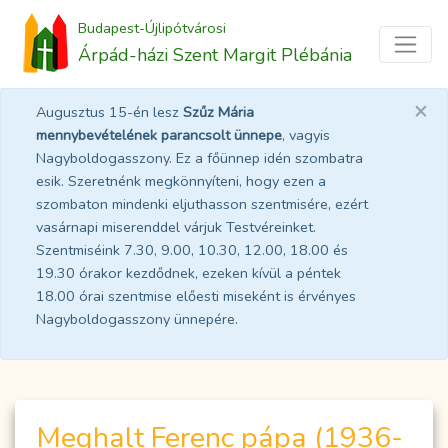
Budapest-Újlipótvárosi
Árpád-házi Szent Margit Plébánia
×
Augusztus 15-én lesz
Szűz Mária
mennybevételének parancsolt ünnepe
, vagyis
Nagyboldogasszony. Ez a főünnep idén szombatra
esik. Szeretnénk megkönnyíteni, hogy ezen a
szombaton mindenki eljuthasson szentmisére, ezért
vasárnapi miserenddel várjuk Testvéreinket.
Szentmiséink 7.30, 9.00, 10.30, 12.00, 18.00 és
19.30 órakor kezdődnek, ezeken kívül a péntek
18.00 órai szentmise előesti miseként is érvényes
Nagyboldogasszony ünnepére.
Meghalt Ferenc pápa (1936-