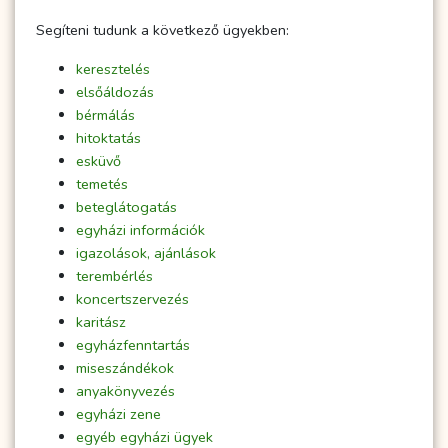
Segíteni tudunk a következő ügyekben:
keresztelés
elsőáldozás
bérmálás
hitoktatás
esküvő
temetés
beteglátogatás
egyházi információk
igazolások, ajánlások
terembérlés
koncertszervezés
karitász
egyházfenntartás
miseszándékok
anyakönyvezés
egyházi zene
egyéb egyházi ügyek